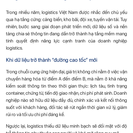
Trong nhiều năm, logistics Việt Nam được nhắc đến chủ yếu
qua hạ tầng cứng: cảng biển, kho bãi, đội xe, tuyến vận tải. Tuy
nhiên, bước sang giai đoạn phát triển mới, dữ liệu số và nền
tảng chia sẻ thông tin đang dần trở thành hạ tầng mềm mang
tính quyết định năng lực cạnh tranh của doanh nghiệp
logistics.
Khi dữ liệu trở thành “đường cao tốc” mới
Trong chuỗi cung ứng hiện đại, giá trị không chỉ nằm ở việc vận
chuyển hàng hóa từ điểm A đến điểm B, mà nằm ở khả năng
kiểm soát thông tin theo thời gian thực: lịch tàu, tình trạng
container, chứng từ, tiến độ giao nhận, chi phí phát sinh. Doanh
nghiệp nào sở hữu dữ liệu đầy đủ, chính xác và kết nối thông
suốt với khách hàng, đối tác sẽ rút ngắn thời gian xử lý, giảm
rủi ro và tối ưu chi phí đáng kể.
Ngược lại, logistics thiếu dữ liệu minh bạch sẽ đối mặt với độ