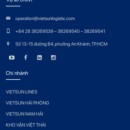
operation@vietsunlogistic.com
+84 28 38269539 – 38269540 – 38269541
Số 13-15 đường B4, phường An Khánh, TP.HCM
Chi nhánh
VIETSUN LINES
VIETSUN HẢI PHÒNG
VIETSUN NAM HẢI
KHO VẬN VIỆT THÁI