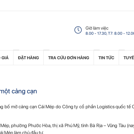
Giờ làm việc
8.00 - 17.30, T7: 8.00 - 12.0
 GIÁ
ĐẶT HÀNG
TRA CỨU ĐƠN HÀNG
TIN TỨC
TUY
một cảng cạn
g bố mở cảng cạn Cái Mép do Công ty cổ phần Logistics quốc tế 
i Mép, phường Phước Hòa, thị xã Phú Mỹ, tỉnh Bà Rịa – Vũng Tàu (n
ái Mép làm chủ đầu tư.