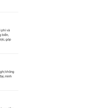
i phí và
 biển,
ược, góp
Nghị không
đại, minh