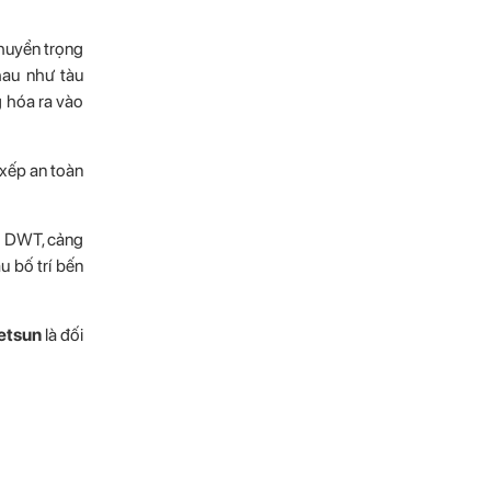
chuyển trọng
hau như tàu
g hóa ra vào
 xếp an toàn
00 DWT, cảng
u bố trí bến
etsun
là đối