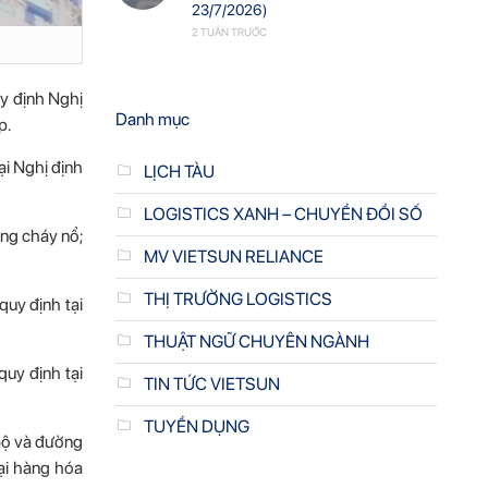
23/7/2026)
2 TUẦN TRƯỚC
uy định Nghị
Danh mục
p.
ại Nghị định
LỊCH TÀU
LOGISTICS XANH – CHUYỂN ĐỔI SỐ
ống cháy nổ;
MV VIETSUN RELIANCE
THỊ TRƯỜNG LOGISTICS
uy định tại
THUẬT NGỮ CHUYÊN NGÀNH
uy định tại
TIN TỨC VIETSUN
TUYỂN DỤNG
 bộ và đường
oại hàng hóa