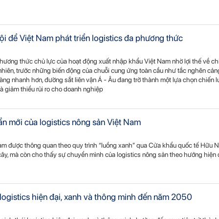
ội để Việt Nam phát triển logistics đa phương thức
à phương thức chủ lực của hoạt động xuất nhập khẩu Việt Nam nhờ lợi thế về ch
 nhiên, trước những biến động của chuỗi cung ứng toàn cầu như tắc nghẽn cảng
àng nhanh hơn, đường sắt liên vận Á - Âu đang trở thành một lựa chọn chiến l
 giảm thiểu rủi ro cho doanh nghiệp
ẩn mới của logistics nông sản Việt Nam
t Nam được thông quan theo quy trình “luồng xanh” qua Cửa khẩu quốc tế Hữu 
ái cây, mà còn cho thấy sự chuyển mình của logistics nông sản theo hướng hiện 
logistics hiện đại, xanh và thông minh đến năm 2050