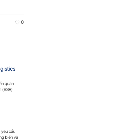
0
gistics
ển quan
ơn (BSR)
à yêu cầu
ng biển và