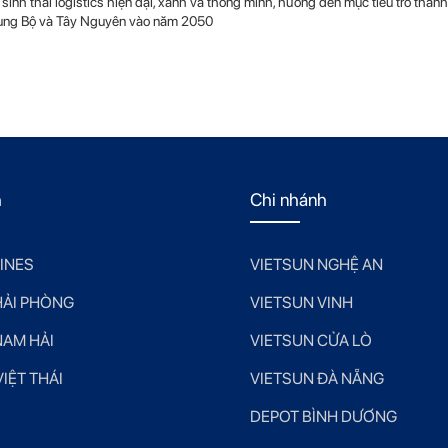
h thái logistics hiện đại, xanh và thông minh, hướng đến mục tiêu trở thành
Trung Bộ và Tây Nguyên vào năm 2050
h
Chi nhánh
LINES
VIETSUN NGHỆ AN
HẢI PHÒNG
VIETSUN VINH
NAM HẢI
VIETSUN CỬA LÒ
IỆT THÁI
VIETSUN ĐÀ NẴNG
DEPOT BÌNH DƯƠNG