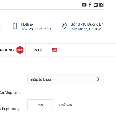
Hotline
Số 13 -15 Ðường B4
0
+84-28-38269539
P.An Khánh, TP. HCM
ỂN DỤNG
LIÊN HỆ
Cái Mép làm
Mới
Phổ biến
ay là phường