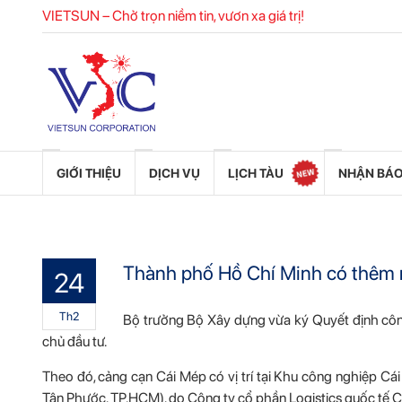
VIETSUN – Chở trọn niềm tin, vươn xa giá trị!
GIỚI THIỆU
DỊCH VỤ
LỊCH TÀU
NHẬN BÁO
Thành phố Hồ Chí Minh có thêm 
24
Th2
Bộ trưởng Bộ Xây dựng vừa ký Quyết định côn
chủ đầu tư.
Theo đó, cảng cạn Cái Mép có vị trí tại Khu công nghiệp Cá
Tân Phước, TP.HCM), do Công ty cổ phần Logistics quốc tế C