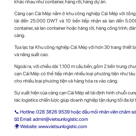
khác nhau như container, hàng rời, hàng dự án.
Cảng cạn Cái Mép nằm ở khu công nghiệp Cái Mép với tổng di
tải đến 25.000 DWT và 10 bến tiếp nhận sà lan đến 5.000
container, sà lan container hoặc hàng rời, hàng công trình, 
cảng.
Tọa lạc tại Khu công nghiệp Cái Mép với hơn 30 trang thiết b
và năng suất cao.
Ngoài ra, với chiều dài 1.100 m cầu bến, gồm 2 bến trung c
cạn Cái Mép có thể tiếp nhận nhiều loại phương tiện như tàu c
cho nhiều loại phương tiện và hàng hóa ra vào cảng.
Sự xuất hiện của cảng cạn Cái Mép sẽ tái định hình chuỗi cu
tác logistics chiến lược giúp doanh nghiệp tận dụng tối đa lợi 
📞 Hotline: 028 3826 9539 hoặc đầu mối nhân viên chăm só
📧 Email: admin@vietsunlogistic.com
🌍 Website:
www.vietsunlogistic.com