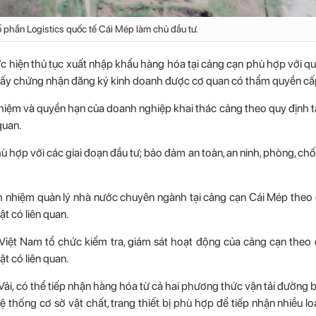
 phần Logistics quốc tế Cái Mép làm chủ đầu tư.
hực hiện thủ tục xuất nhập khẩu hàng hóa tại cảng cạn phù hợp với q
giấy chứng nhận đăng ký kinh doanh được cơ quan có thẩm quyền cấ
nhiệm và quyền hạn của doanh nghiệp khai thác cảng theo quy định t
quan.
ù hợp với các giai đoạn đầu tư; bảo đảm an toàn, an ninh, phòng, ch
 nhiệm quản lý nhà nước chuyên ngành tại cảng cạn Cái Mép theo q
t có liên quan.
ệt Nam tổ chức kiểm tra, giám sát hoạt động của cảng cạn theo q
t có liên quan.
Vải, có thể tiếp nhận hàng hóa từ cả hai phương thức vận tải đường
 thống cơ sở vật chất, trang thiết bị phù hợp để tiếp nhận nhiều l