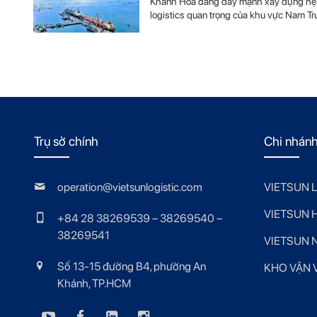
Khánh Hòa đang đẩy mạnh xây dựng hệ sin
logistics quan trọng của khu vực Nam 
Trụ sở chính
Chi nhán
operation@vietsunlogistic.com
VIETSUN 
VIETSUN 
+84 28 38269539 – 38269540 –
38269541
VIETSUN 
Số 13-15 đường B4, phường An
KHO VẬN V
Khánh, TP.HCM