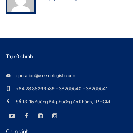
Trụ sở chính
operation@vietsunlogistic.com
+84 28 38269539 – 38269540 – 38269541
Số 13-15 đường B4, phường An Khánh, TP.HCM
Chi nhánh