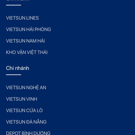
VIETSUN LINES
VIETSUN HẢI PHÒNG
VIETSUN NAM HẢI
KHO VẬN VIỆT THÁI
Chi nhánh
VIETSUN NGHỆ AN
VIETSUN VINH
VIETSUN CỬA LÒ
VIETSUN ĐÀ NẴNG
DEPOT BÌNH DƯƠNG