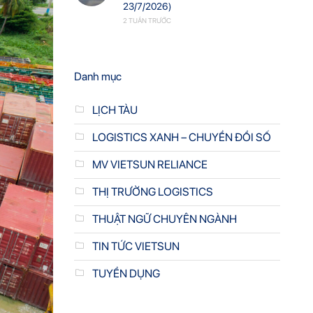
23/7/2026)
2 TUẦN TRƯỚC
Danh mục
LỊCH TÀU
LOGISTICS XANH – CHUYỂN ĐỔI SỐ
MV VIETSUN RELIANCE
THỊ TRƯỜNG LOGISTICS
THUẬT NGỮ CHUYÊN NGÀNH
TIN TỨC VIETSUN
TUYỂN DỤNG