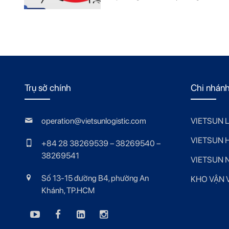
Trụ sở chính
Chi nhán
operation@vietsunlogistic.com
VIETSUN 
VIETSUN 
+84 28 38269539 – 38269540 –
38269541
VIETSUN 
Số 13-15 đường B4, phường An
KHO VẬN V
Khánh, TP.HCM