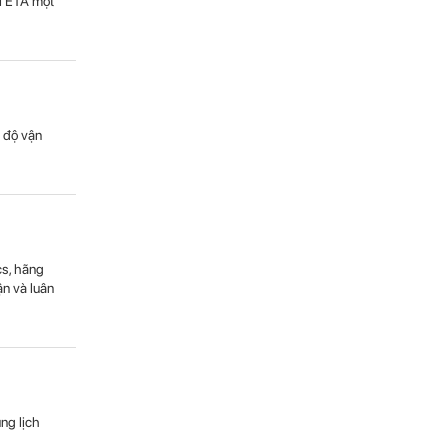
õi ETA một
n độ vận
cs, hãng
ận và luân
ng lịch