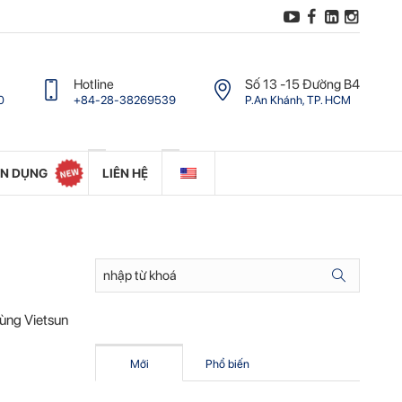
Hotline
Số 13 -15 Ðường B4
0
+84-28-38269539
P.An Khánh, TP. HCM
ỂN DỤNG
LIÊN HỆ
Cùng Vietsun
Mới
Phổ biến