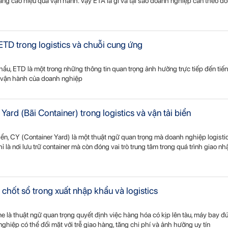
nâng cao hiệu quả vận hành. Vậy ETA là gì và tại sao doanh nghiệp cần theo d
ETD trong logistics và chuỗi cung ứng
hẩu, ETD là một trong những thông tin quan trọng ảnh hưởng trực tiếp đến tiế
ả vận hành của doanh nghiệp
Yard (Bãi Container) trong logistics và vận tải biển
iển, CY (Container Yard) là một thuật ngữ quan trọng mà doanh nghiệp logisti
 là nơi lưu trữ container mà còn đóng vai trò trung tâm trong quá trình giao nh
n chốt sổ trong xuất nhập khẩu và logistics
me là thuật ngữ quan trọng quyết định việc hàng hóa có kịp lên tàu, máy bay đú
ghiệp có thể đối mặt với trễ giao hàng, tăng chi phí và ảnh hưởng uy tín