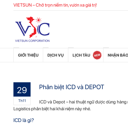
VIETSUN – Chở trọn niềm tin, vươn xa giá trị!
GIỚI THIỆU
DỊCH VỤ
LỊCH TÀU
NHẬN BÁO
Phân biệt ICD và DEPOT
29
Th11
ICD và Depot – hai thuật ngữ được dùng hàng n
Logistics phân biệt hai khái niệm này nhé.
ICD là gì?