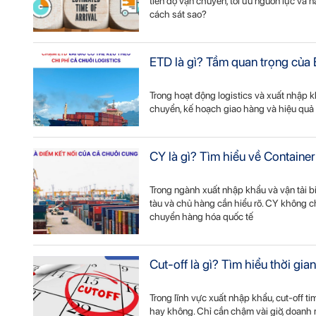
tiến độ vận chuyển, tối ưu nguồn lực và 
cách sát sao?
ETD là gì? Tầm quan trọng của 
Trong hoạt động logistics và xuất nhập k
chuyển, kế hoạch giao hàng và hiệu qu
CY là gì? Tìm hiểu về Container 
Trong ngành xuất nhập khẩu và vận tải b
tàu và chủ hàng cần hiểu rõ. CY không chỉ
chuyển hàng hóa quốc tế
Cut-off là gì? Tìm hiểu thời gia
Trong lĩnh vực xuất nhập khẩu, cut-off ti
hay không. Chỉ cần chậm vài giờ, doanh n