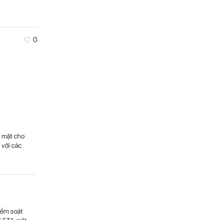
0
y mặt cho
 với các
iểm soát