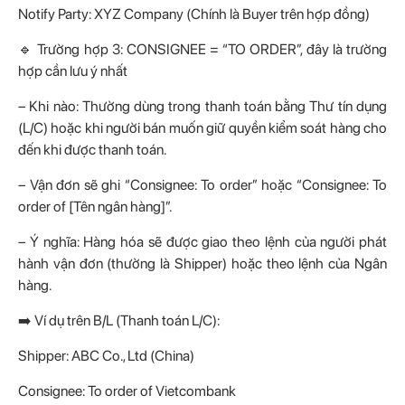
Notify Party: XYZ Company (Chính là Buyer trên hợp đồng)
🔹 Trường hợp 3: CONSIGNEE = “TO ORDER”, đây là trường
hợp cần lưu ý nhất
– Khi nào: Thường dùng trong thanh toán bằng Thư tín dụng
(L/C) hoặc khi người bán muốn giữ quyền kiểm soát hàng cho
đến khi được thanh toán.
– Vận đơn sẽ ghi “Consignee: To order” hoặc “Consignee: To
order of [Tên ngân hàng]”.
– Ý nghĩa: Hàng hóa sẽ được giao theo lệnh của người phát
hành vận đơn (thường là Shipper) hoặc theo lệnh của Ngân
hàng.
➡️ Ví dụ trên B/L (Thanh toán L/C):
Shipper: ABC Co., Ltd (China)
Consignee: To order of Vietcombank