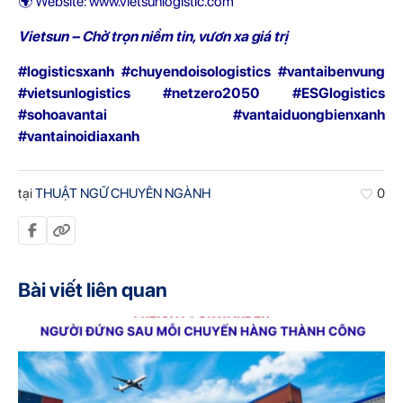
🌍 Website:
www.vietsunlogistic.com
Vietsun – Chở
trọn
niềm tin, vươn xa giá trị
#logisticsxanh #chuyendoisologistics #vantaibenvung
#vietsunlogistics #netzero2050 #ESGlogistics
#sohoavantai #vantaiduongbienxanh
#vantainoidiaxanh
tại
THUẬT NGỮ CHUYÊN NGÀNH
0
Bài viết liên quan