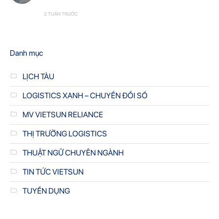
2 TUẦN TRƯỚC
Danh mục
LỊCH TÀU
LOGISTICS XANH – CHUYỂN ĐỔI SỐ
MV VIETSUN RELIANCE
THỊ TRƯỜNG LOGISTICS
THUẬT NGỮ CHUYÊN NGÀNH
TIN TỨC VIETSUN
TUYỂN DỤNG