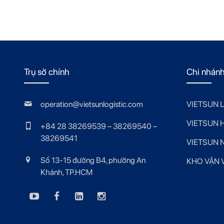
Trụ sở chính
Chi nhán
operation@vietsunlogistic.com
VIETSUN 
VIETSUN 
+84 28 38269539 – 38269540 –
38269541
VIETSUN 
Số 13-15 đường B4, phường An
KHO VẬN V
Khánh, TP.HCM