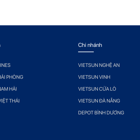
h
Chi nhánh
LINES
VIETSUN NGHỆ AN
HẢI PHÒNG
VIETSUN VINH
NAM HẢI
VIETSUN CỬA LÒ
IỆT THÁI
VIETSUN ĐÀ NẴNG
DEPOT BÌNH DƯƠNG