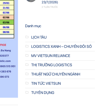
23/7/2026)
2 TUẦN TRƯỚC
Danh mục
LỊCH TÀU
LOGISTICS XANH – CHUYỂN ĐỔI SỐ
MV VIETSUN RELIANCE
THỊ TRƯỜNG LOGISTICS
THUẬT NGỮ CHUYÊN NGÀNH
TIN TỨC VIETSUN
TUYỂN DỤNG