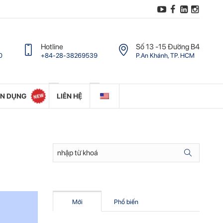
Hotline
Số 13 -15 Ðường B4
0
+84-28-38269539
P.An Khánh, TP. HCM
ỂN DỤNG
LIÊN HỆ
Mới
Phổ biến