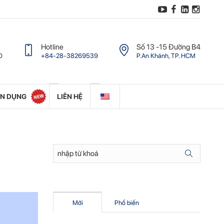
Hotline
Số 13 -15 Ðường B4
0
+84-28-38269539
P.An Khánh, TP. HCM
ỂN DỤNG
LIÊN HỆ
Mới
Phổ biến