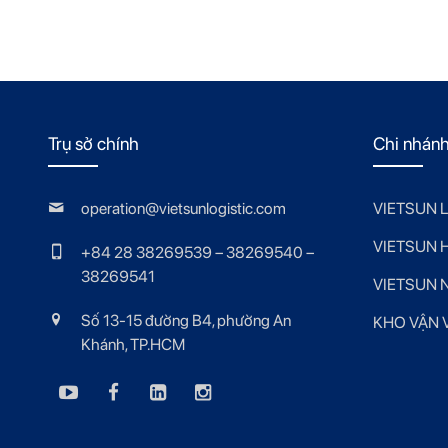
Trụ sở chính
Chi nhán
operation@vietsunlogistic.com
VIETSUN 
VIETSUN 
+84 28 38269539 – 38269540 –
38269541
VIETSUN 
Số 13-15 đường B4, phường An
KHO VẬN V
Khánh, TP.HCM