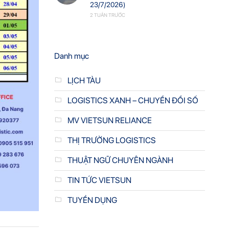
23/7/2026)
2 TUẦN TRƯỚC
Danh mục
LỊCH TÀU
LOGISTICS XANH – CHUYỂN ĐỔI SỐ
MV VIETSUN RELIANCE
THỊ TRƯỜNG LOGISTICS
THUẬT NGỮ CHUYÊN NGÀNH
TIN TỨC VIETSUN
TUYỂN DỤNG