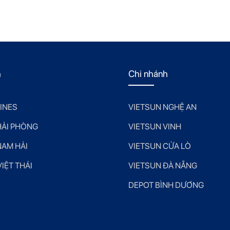
h
Chi nhánh
LINES
VIETSUN NGHỆ AN
HẢI PHÒNG
VIETSUN VINH
NAM HẢI
VIETSUN CỬA LÒ
IỆT THÁI
VIETSUN ĐÀ NẴNG
DEPOT BÌNH DƯƠNG