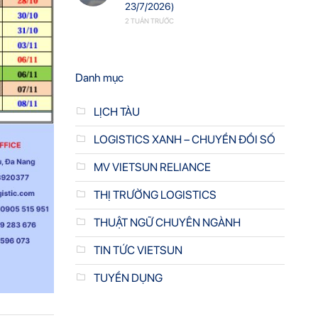
23/7/2026)
2 TUẦN TRƯỚC
Danh mục
LỊCH TÀU
LOGISTICS XANH – CHUYỂN ĐỔI SỐ
MV VIETSUN RELIANCE
THỊ TRƯỜNG LOGISTICS
THUẬT NGỮ CHUYÊN NGÀNH
TIN TỨC VIETSUN
TUYỂN DỤNG