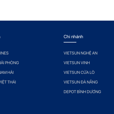
h
Chi nhánh
LINES
VIETSUN NGHỆ AN
HẢI PHÒNG
VIETSUN VINH
NAM HẢI
VIETSUN CỬA LÒ
IỆT THÁI
VIETSUN ĐÀ NẴNG
DEPOT BÌNH DƯƠNG