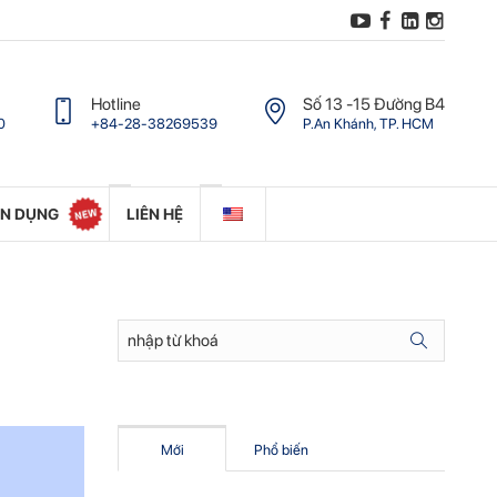
Hotline
Số 13 -15 Ðường B4
0
+84-28-38269539
P.An Khánh, TP. HCM
ỂN DỤNG
LIÊN HỆ
Mới
Phổ biến