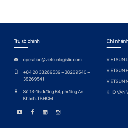
Trụ sở chính
Chi nhán
operation@vietsunlogistic.com
VIETSUN 
VIETSUN 
+84 28 38269539 – 38269540 –
38269541
VIETSUN 
Số 13-15 đường B4, phường An
KHO VẬN V
Khánh, TP.HCM